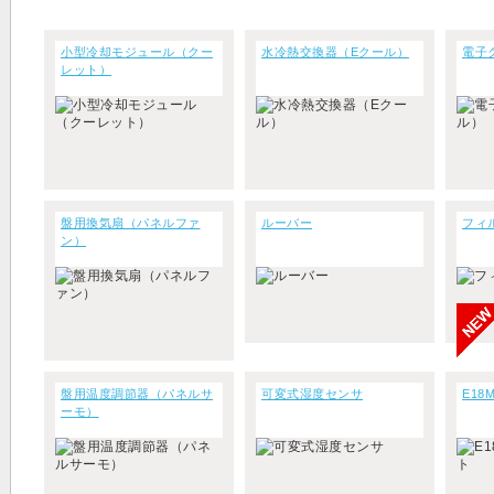
小型冷却モジュール（クー
水冷熱交換器（Eクール）
電子
レット）
盤用換気扇（パネルファ
ルーバー
フィ
ン）
盤用温度調節器（パネルサ
可変式湿度センサ
E18
ーモ）