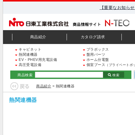
【重要なお知らせ
商品紹介
カタログ請求
キャビネット
プラボックス
熱関連機器
盤用パーツ
EV・PHEV用充電設備
ホーム分電盤
高圧受電設備
個室ブース
（プライベートボ
商品検索
検索
商品紹介
> 熱関連機器
熱関連機器