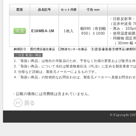
図面
品名記号
セット内容
寸法 mm
・日射反射率： 
（近赤外波長 780
幅980（有効幅
・厚み： 100μ
E18MBA-1M
1枚入
950）Ｘ1000
・使用温度範囲： 
・同梱物 固定
（ 30mm 幅 ×
ご注意 取扱い商品
1.「取扱い商品」は他社の市販品のため、予告なく仕様の変更および販売を
2.「取扱い商品」について当社は製造物責任法（PL法）に定める製造業者で
3. 仕様など詳細は、製造元メーカーによるものです。
4.「取扱い商品」の技術的なお問合わせは、製造元メーカーへ直接お問合わ
・記載の価格には消費税は含まれていません。
© Copyright 2