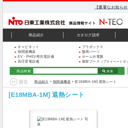
【重要なお知らせ
商品紹介
カタログ請求
キャビネット
プラボックス
熱関連機器
盤用パーツ
EV・PHEV用充電設備
ホーム分電盤
高圧受電設備
個室ブース
（プライベートボ
商品検索
検索
商品紹介
>
熱関連機器
> [E18MBA-1M] 遮熱シート
[E18MBA-1M] 遮熱シート