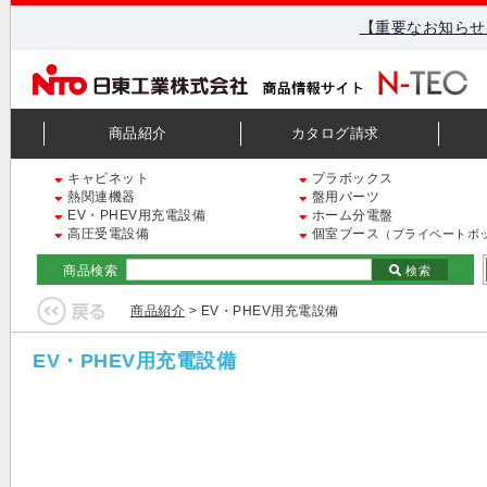
【重要なお知らせ
商品紹介
カタログ請求
キャビネット
プラボックス
熱関連機器
盤用パーツ
EV・PHEV用充電設備
ホーム分電盤
高圧受電設備
個室ブース
（プライベートボ
商品検索
検索
商品紹介
> EV・PHEV用充電設備
EV・PHEV用充電設備