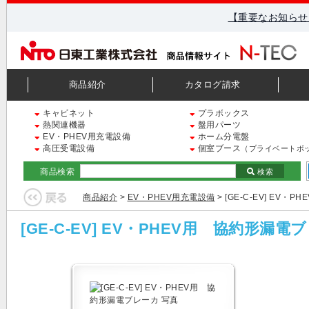
【重要なお知らせ
商品紹介
カタログ請求
キャビネット
プラボックス
熱関連機器
盤用パーツ
EV・PHEV用充電設備
ホーム分電盤
高圧受電設備
個室ブース
（プライベートボ
商品検索
検索
商品紹介
>
EV・PHEV用充電設備
> [GE-C-EV] EV
[GE-C-EV] EV・PHEV用 協約形漏電