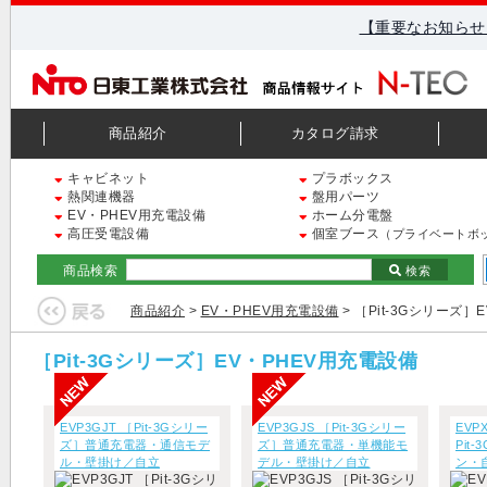
【重要なお知らせ
商品紹介
カタログ請求
キャビネット
プラボックス
熱関連機器
盤用パーツ
EV・PHEV用充電設備
ホーム分電盤
高圧受電設備
個室ブース
（プライベートボ
商品検索
検索
商品紹介
>
EV・PHEV用充電設備
> ［Pit-3Gシリーズ］
［Pit-3Gシリーズ］EV・PHEV用充電設備
EVP3GJT ［Pit-3Gシリー
EVP3GJS ［Pit-3Gシリー
EVP
ズ］普通充電器・通信モデ
ズ］普通充電器・単機能モ
Pit
ル・壁掛け／自立
デル・壁掛け／自立
ン・
（MODE3）
（MODE3）