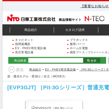
【重要なお知らせ
商品紹介
カタログ請求
キャビネット
プラボックス
熱関連機器
盤用パーツ
EV・PHEV用充電設備
ホーム分電盤
高圧受電設備
個室ブース
（プライベートボ
商品検索
検索
商品紹介
>
EV・PHEV用充電設備
>
［Pit-3Gシリーズ］
器・通信モデル・壁掛け／自立（MODE3）
[EVP3GJT] ［Pit-3Gシリーズ］