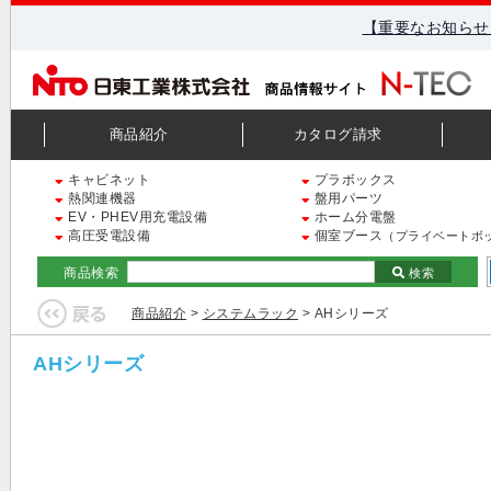
【重要なお知らせ
商品紹介
カタログ請求
キャビネット
プラボックス
熱関連機器
盤用パーツ
EV・PHEV用充電設備
ホーム分電盤
高圧受電設備
個室ブース
（プライベートボ
商品検索
検索
商品紹介
>
システムラック
> AHシリーズ
AHシリーズ