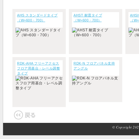
AHS スタンダードタイプ
AHST 耐震タイプ
AH
（W=600・700）
（W=600・700）
（W=
RDK-AHA フリーアクセス
RDK-N フロアパネル支持
フロア用基台・レベル調整
アングル
タイプ
© Copyright 2