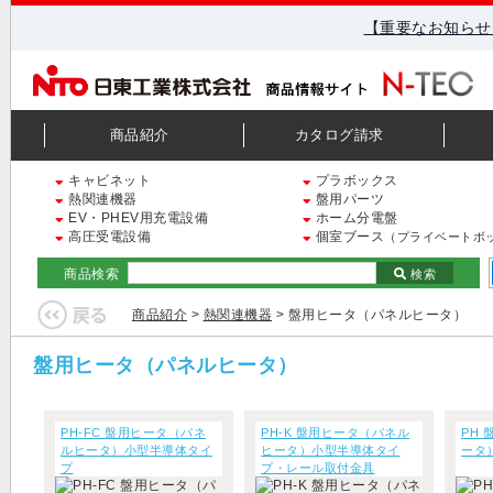
【重要なお知らせ
商品紹介
カタログ請求
キャビネット
プラボックス
熱関連機器
盤用パーツ
EV・PHEV用充電設備
ホーム分電盤
高圧受電設備
個室ブース
（プライベートボ
商品検索
検索
商品紹介
>
熱関連機器
> 盤用ヒータ（パネルヒータ）
盤用ヒータ（パネルヒータ）
PH-FC 盤用ヒータ（パネ
PH-K 盤用ヒータ（パネル
PH
ルヒータ）小型半導体タイ
ヒータ）小型半導体タイ
ータ
プ
プ・レール取付金具