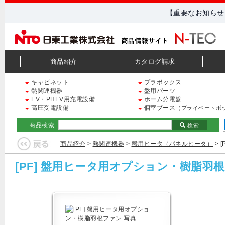
【重要なお知らせ
商品紹介
カタログ請求
キャビネット
プラボックス
熱関連機器
盤用パーツ
EV・PHEV用充電設備
ホーム分電盤
高圧受電設備
個室ブース
（プライベートボ
商品検索
検索
商品紹介
>
熱関連機器
>
盤用ヒータ（パネルヒータ）
> 
[PF] 盤用ヒータ用オプション・樹脂羽