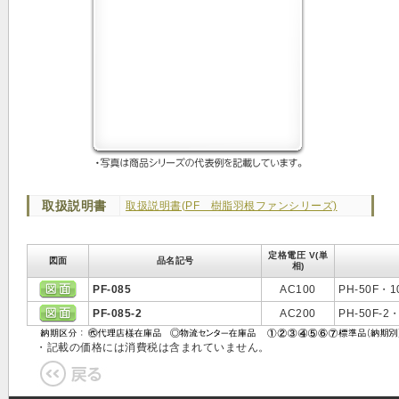
取扱説明書
取扱説明書(PF 樹脂羽根ファンシリーズ)
定格電圧 V(単
図面
品名記号
相)
PF-085
AC100
PH-50F・1
PF-085-2
AC200
PH-50F-2
・記載の価格には消費税は含まれていません。