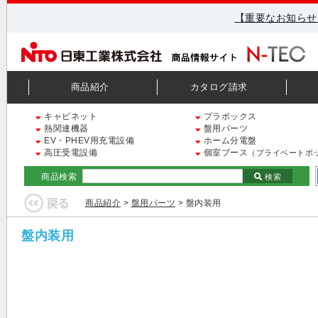
【重要なお知らせ
商品紹介
カタログ請求
キャビネット
プラボックス
熱関連機器
盤用パーツ
EV・PHEV用充電設備
ホーム分電盤
高圧受電設備
個室ブース
（プライベートボ
商品検索
検索
商品紹介
>
盤用パーツ
> 盤内装用
盤内装用