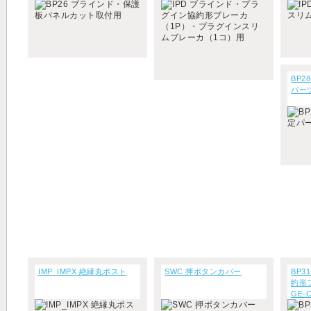
（1コ）用
BP2
パー
IMP_IMPX 絶縁丸ポスト
SWC 押ボタンカバー
BP3
約形
GE
（N