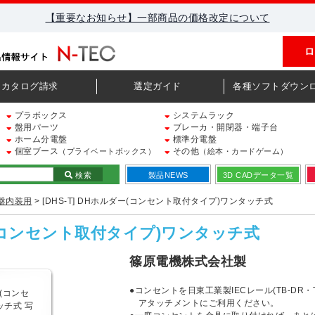
【重要なお知らせ】一部商品の価格改定について
ロ
カタログ請求
選定ガイド
各種ソフトダウン
プラボックス
システムラック
盤用パーツ
ブレーカ・開閉器・端子台
ホーム分電盤
標準分電盤
個室ブース
その他
（プライベートボックス）
（絵本・カードゲーム）
検索
製品NEWS
3D CADデータ一覧
盤内装用
> [DHS-T] DHホルダー(コンセント取付タイプ)ワンタッチ式
ダー(コンセント取付タイプ)ワンタッチ式
篠原電機株式会社製
●コンセントを日東工業製IECレール(TB-DR・
アタッチメントにご利用ください。