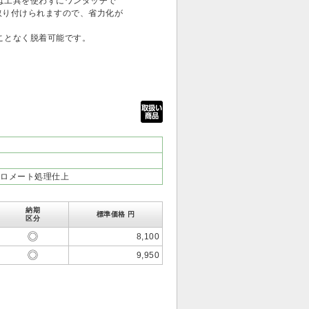
は工具を使わずにワンタッチで
)に取り付けられますので、省力化が
ことなく脱着可能です。
ロメート処理仕上
納期
標準価格 円
区分
8,100
9,950