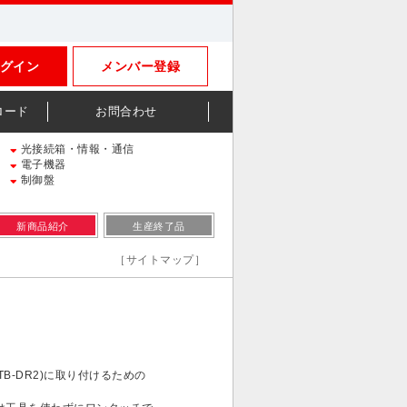
グイン
メンバー登録
ロード
お問合わせ
光接続箱・情報・通信
電子機器
制御盤
新商品紹介
生産終了品
［サイトマップ］
TB-DR2)に取り付けるための