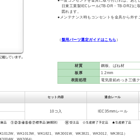
●一度コンセントを金具に取り付ければ、あと
日東工業製IECレール(TB-DR・TB-DR2
図れます。
●メンテナンス時もコンセントを金具から外す
（
盤用パーツ選定ガイドはこちら
）
材質
鋼板、ばね材
板厚
1.2mm
表面処理
電気亜鉛めっき三価ク
セット内容
適合レール
10コ入
IEC35mmレール
012W、WK1013W、WK1821、WK3001W、WK3821、WK3012、WK3811）
3004W、WK3064）