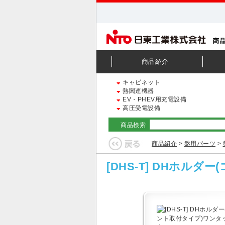
商品紹介
キャビネット
熱関連機器
EV・PHEV用充電設備
高圧受電設備
商品検索
商品紹介
>
盤用パーツ
>
[DHS-T] DHホル