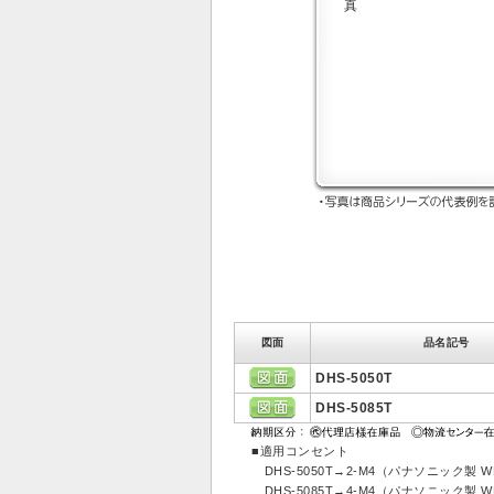
図面
品名記号
DHS-5050T
DHS-5085T
■適用コンセント
DHS-5050T→2-M4（パナソニック製 WK1
DHS-5085T→4-M4（パナソニック製 WK