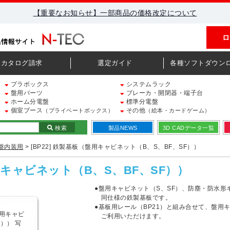
【重要なお知らせ】一部商品の価格改定について
ロ
カタログ請求
選定ガイド
各種ソフトダウン
プラボックス
システムラック
盤用パーツ
ブレーカ・開閉器・端子台
ホーム分電盤
標準分電盤
個室ブース
その他
（プライベートボックス）
（絵本・カードゲーム）
検索
製品NEWS
3D CADデータ一覧
盤内装用
> [BP22] 鉄製基板（盤用キャビネット（B、S、BF、SF））
盤用キャビネット（B、S、BF、SF））
●盤用キャビネット（S、SF）、防塵・防水形
同仕様の鉄製基板です。
●基板用レール（BP21）と組み合せて、盤用
ご利用いただけます。