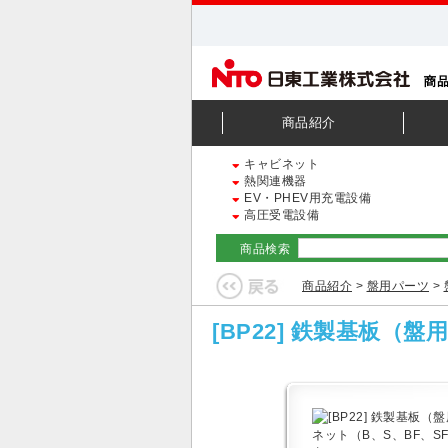
商品紹介
キャビネット
熱関連機器
EV・PHEV用充電設備
高圧受電設備
商品検索
商品紹介
>
盤用パーツ
>
[BP22] 鉄製基板（