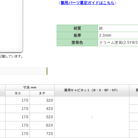
（
盤用パーツ選定ガイドはこちら
）
材質
鉄
板厚
2.3mm
塗装色
クリーム塗装(2.5Y8/2
寸法 mm
適用キャビネット（B・S・BF・SF）
ヨコ
タテ
170
320
170
420
170
520
-
170
620
170
720