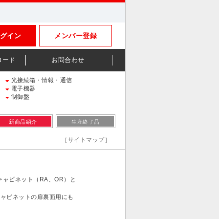
グイン
メンバー登録
ロード
お問合わせ
光接続箱・情報・通信
電子機器
制御盤
新商品紹介
生産終了品
［サイトマップ］
キャビネット（RA、OR）と
キャビネットの扉裏面用にも