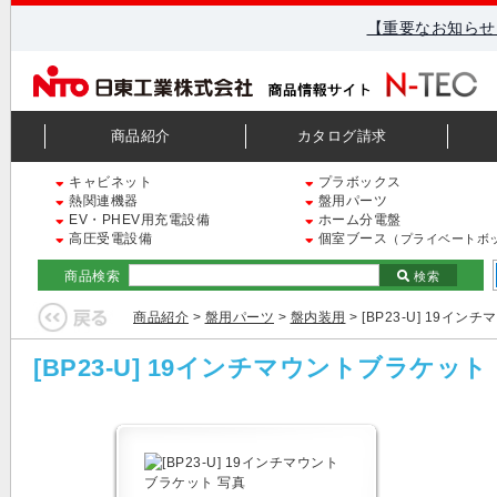
【重要なお知らせ
商品紹介
カタログ請求
キャビネット
プラボックス
熱関連機器
盤用パーツ
EV・PHEV用充電設備
ホーム分電盤
高圧受電設備
個室ブース
（プライベートボ
商品検索
検索
商品紹介
>
盤用パーツ
>
盤内装用
> [BP23-U] 19イ
[BP23-U] 19インチマウントブラケット