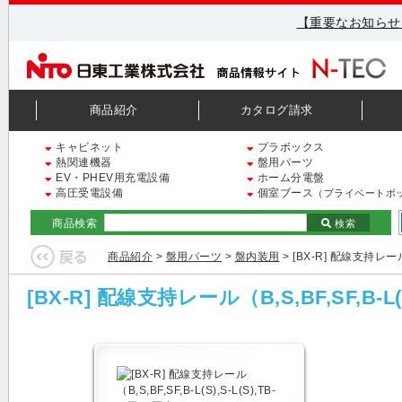
【重要なお知らせ
商品紹介
カタログ請求
キャビネット
プラボックス
熱関連機器
盤用パーツ
EV・PHEV用充電設備
ホーム分電盤
高圧受電設備
個室ブース
（プライベートボ
商品検索
検索
商品紹介
>
盤用パーツ
>
盤内装用
> [BX-R] 配線支持レール（B
[BX-R] 配線支持レール（B,S,BF,SF,B-L(S