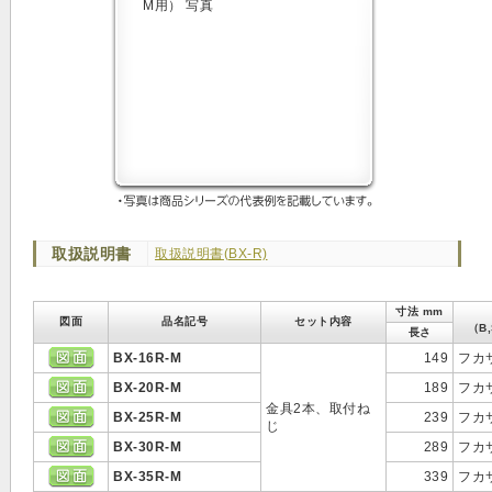
取扱説明書
取扱説明書(BX-R)
寸法 mm
図面
品名記号
セット内容
（B,
長さ
BX-16R-M
149
フカ
BX-20R-M
189
フカ
金具2本、取付ね
BX-25R-M
239
フカ
じ
BX-30R-M
289
フカ
BX-35R-M
339
フカ