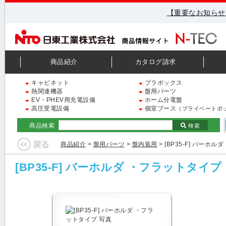
【重要なお知らせ
商品紹介
カタログ請求
キャビネット
プラボックス
熱関連機器
盤用パーツ
EV・PHEV用充電設備
ホーム分電盤
高圧受電設備
個室ブース
（プライベートボ
商品検索
検索
商品紹介
>
盤用パーツ
>
盤内装用
> [BP35-F] バーホ
[BP35-F] バーホルダ ・フラットタイプ