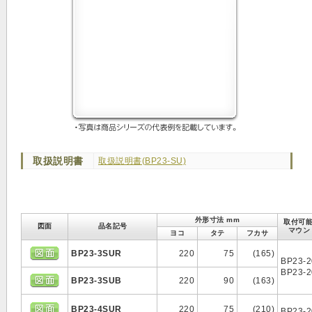
取扱説明書
取扱説明書(BP23-SU)
外形寸法 mm
取付可能
図面
品名記号
マウン
ヨコ
タテ
フカサ
BP23-3SUR
220
75
(165)
BP23-
BP23-
BP23-3SUB
220
90
(163)
BP23-4SUR
220
75
(210)
BP23-