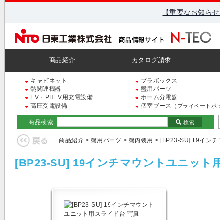
【重要なお知らせ
商品紹介
カタログ請求
キャビネット
プラボックス
熱関連機器
盤用パーツ
EV・PHEV用充電設備
ホーム分電盤
高圧受電設備
個室ブース
（プライベートボ
商品検索
検索
商品紹介
>
盤用パーツ
>
盤内装用
> [BP23-SU] 1
[BP23-SU] 19インチマウントユニッ