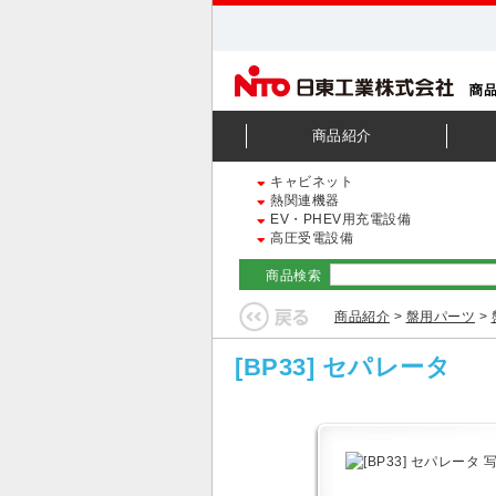
商品紹介
キャビネット
熱関連機器
EV・PHEV用充電設備
高圧受電設備
商品検索
商品紹介
>
盤用パーツ
>
[BP33] セパレータ