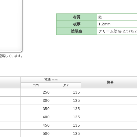
材質
鉄
板厚
1.2mm
塗装色
クリーム塗装(2.5Y8/2
寸法 mm
摘要
ヨコ
タテ
250
135
300
135
350
135
400
135
450
135
500
135