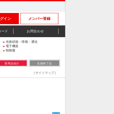
グイン
メンバー登録
ロード
お問合わせ
光接続箱・情報・通信
電子機器
制御盤
新商品紹介
生産終了品
［サイトマップ］