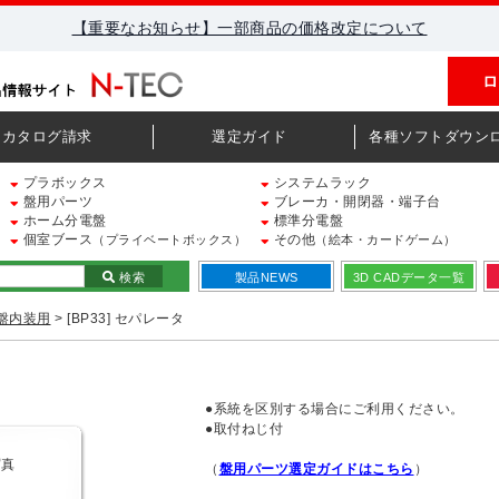
【重要なお知らせ】一部商品の価格改定について
ロ
カタログ請求
選定ガイド
各種ソフトダウン
プラボックス
システムラック
盤用パーツ
ブレーカ・開閉器・端子台
ホーム分電盤
標準分電盤
個室ブース
その他
（プライベートボックス）
（絵本・カードゲーム）
検索
製品NEWS
3D CADデータ一覧
盤内装用
> [BP33] セパレータ
●系統を区別する場合にご利用ください。
●取付ねじ付
（
盤用パーツ選定ガイドはこちら
）