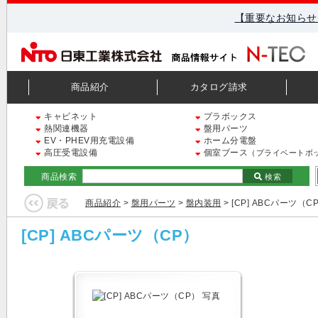
【重要なお知らせ
商品紹介
カタログ請求
キャビネット
プラボックス
熱関連機器
盤用パーツ
EV・PHEV用充電設備
ホーム分電盤
高圧受電設備
個室ブース
（プライベートボ
商品検索
検索
商品紹介
>
盤用パーツ
>
盤内装用
> [CP] ABCパーツ（C
[CP] ABCパーツ（CP）