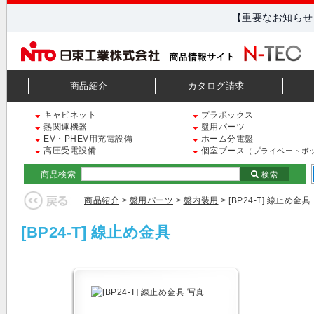
【重要なお知らせ
商品紹介
カタログ請求
キャビネット
プラボックス
熱関連機器
盤用パーツ
EV・PHEV用充電設備
ホーム分電盤
高圧受電設備
個室ブース
（プライベートボ
商品検索
検索
商品紹介
>
盤用パーツ
>
盤内装用
> [BP24-T] 線止め金具
[BP24-T] 線止め金具