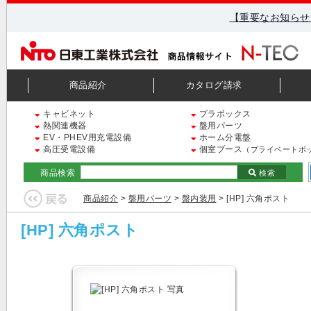
【重要なお知らせ
商品紹介
カタログ請求
キャビネット
プラボックス
熱関連機器
盤用パーツ
EV・PHEV用充電設備
ホーム分電盤
高圧受電設備
個室ブース
（プライベートボ
商品検索
検索
商品紹介
>
盤用パーツ
>
盤内装用
> [HP] 六角ポスト
[HP] 六角ポスト