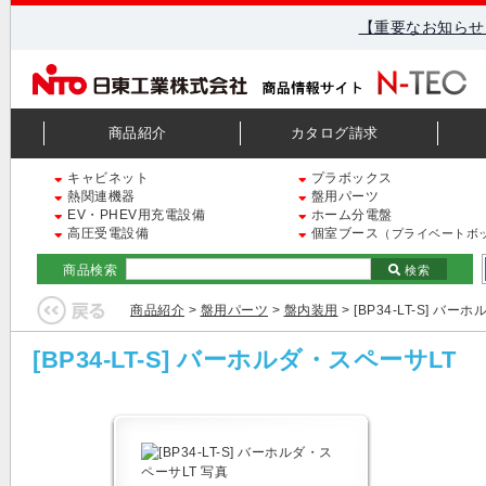
【重要なお知らせ
商品紹介
カタログ請求
キャビネット
プラボックス
熱関連機器
盤用パーツ
EV・PHEV用充電設備
ホーム分電盤
高圧受電設備
個室ブース
（プライベートボ
商品検索
検索
商品紹介
>
盤用パーツ
>
盤内装用
> [BP34-LT-S] バ
[BP34-LT-S] バーホルダ・スペーサLT