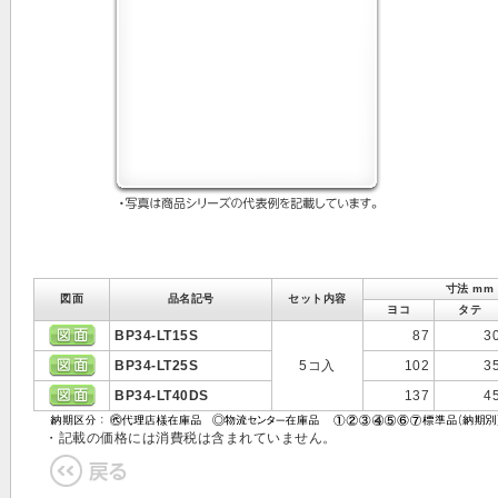
寸法 mm
図面
品名記号
セット内容
ヨコ
タテ
BP34-LT15S
87
3
BP34-LT25S
5コ入
102
3
BP34-LT40DS
137
4
・記載の価格には消費税は含まれていません。