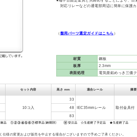
●端子台固定金具と共締めすることにより、日東工業製
対応リレーなどの通電部周辺に簡単に保護カ
（
盤用パーツ選定ガイドはこちら
）
材質
鋼板
板厚
2.3mm
表面処理
電気亜鉛めっき三価ク
セット内容
高さ mm
適合レール
摘要
33
10コ入
48
IEC35mmレール
取付金具付
83
なく仕様の変更および販売を中止する場合がございますので予めご了承ください。