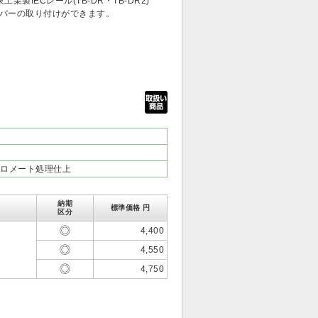
IECレール(TB-DR・TB-DR2)
バーの取り付けができます。
ロメート処理仕上
納期
標準価格 円
区分
4,400
4,550
4,750