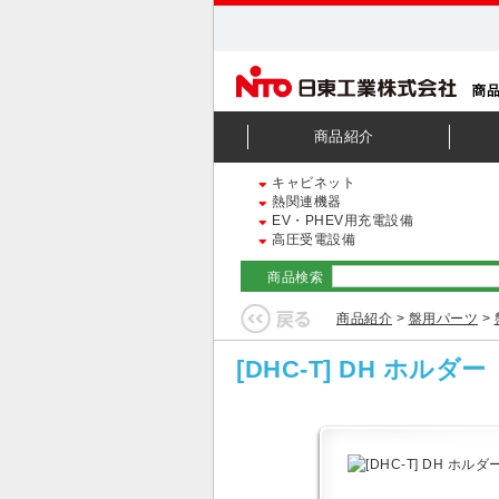
商品紹介
キャビネット
熱関連機器
EV・PHEV用充電設備
高圧受電設備
商品検索
商品紹介
>
盤用パーツ
>
[DHC-T] DH ホルダー