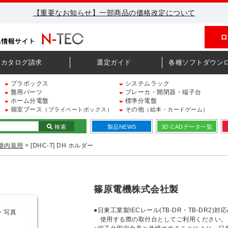
【重要なお知らせ】一部商品の価格改定について
ロ
カタログ請求
選定ガイド
各種ソフトダウン
プラボックス
システムラック
盤用パーツ
ブレーカ・開閉器・端子台
ホーム分電盤
標準分電盤
個室ブース
その他
（プライベートボックス）
（絵本・カードゲーム）
検索
製品NEWS
3D CADデータ一覧
盤内装用
> [DHC-T] DH ホルダー
篠原電機株式会社製
●日東工業製IECレール(TB-DR・TB-DR2
使用する際の取付台としてご利用ください。