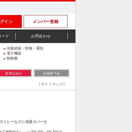
グイン
メンバー登録
ロード
お問合わせ
光接続箱・情報・通信
電子機器
制御盤
新商品紹介
生産終了品
［サイトマップ］
)対応のリレーなどに保護カバーを