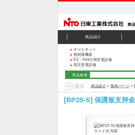
商品紹介
キャビネット
熱関連機器
EV・PHEV用充電設備
高圧受電設備
商品検索
商品紹介
>
盤用パーツ
>
[BP25-S] 保護板支