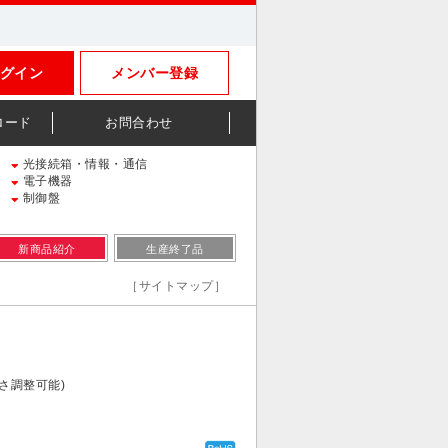
グイン
メンバー登録
ロード
お問合わせ
光接続箱・情報・通信
電子機器
制御盤
新商品紹介
生産終了品
［サイトマップ］
さ調整可能)