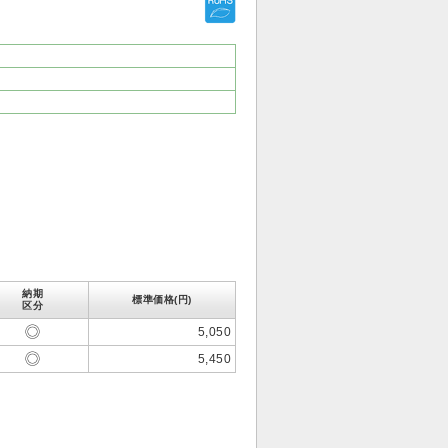
納期
標準価格(円)
区分
5,050
5,450