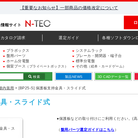
【重要なお知らせ】一部商品の価格改定について
ロ
カタログ請求
選定ガイド
各種ソフトダウン
プラボックス
システムラック
盤用パーツ
ブレーカ・開閉器・端子台
ホーム分電盤
標準分電盤
個室ブース
その他
（プライベートボックス）
（絵本・カードゲーム）
検索
製品NEWS
3D CADデータ一覧
盤内装用
> [BP25-S] 保護板支持金具・スライド式
持金具・スライド式
●保護板などの取り付けにご利用ください。(高
（
盤用パーツ選定ガイドはこちら
）