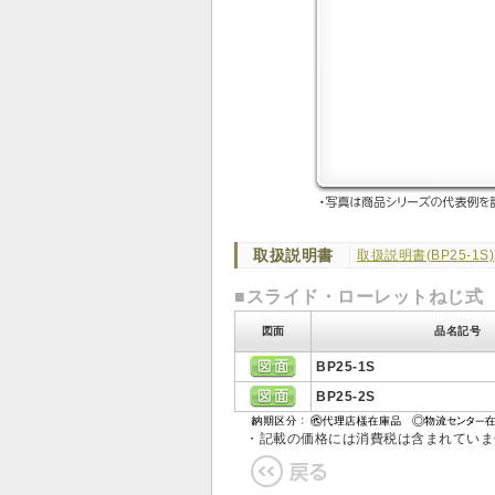
取扱説明書
取扱説明書(BP25-1S)
■スライド・ローレットねじ式
図面
品名記号
BP25-1S
BP25-2S
・記載の価格には消費税は含まれてい