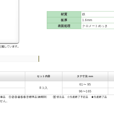
材質
鉄
板厚
1.6mm
表面処理
クロメートめっき
セット内容
タテ寸法 mm
61〜 95
8コ入
96〜165
ません。