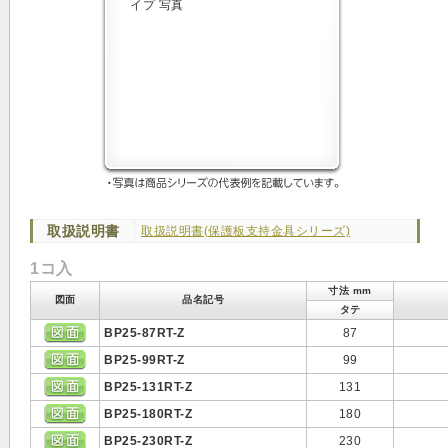
取扱説明書
取扱説明書(保護板支持金具シリーズ)
1コ入
寸法 mm
図面
品名記号
タテ
BP25-87RT-Z
87
BP25-99RT-Z
99
BP25-131RT-Z
131
BP25-180RT-Z
180
BP25-230RT-Z
230