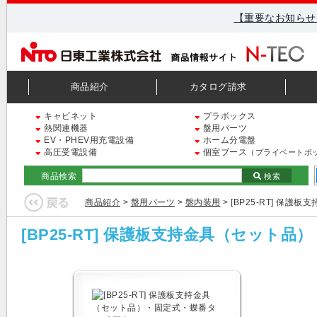
【重要なお知らせ
商品紹介
カタログ請求
キャビネット
プラボックス
熱関連機器
盤用パーツ
EV・PHEV用充電設備
ホーム分電盤
高圧受電設備
個室ブース
（プライベートボ
商品検索
検索
商品紹介
>
盤用パーツ
>
盤内装用
> [BP25-RT] 保
[BP25-RT] 保護板支持金具（セット