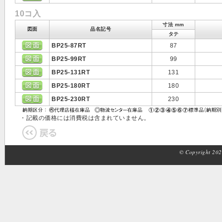
10コ入
寸法 mm
図面
品名記号
タテ
BP25-87RT
87
BP25-99RT
99
BP25-131RT
131
BP25-180RT
180
BP25-230RT
230
・記載の価格には消費税は含まれていません。
© Copyright 2