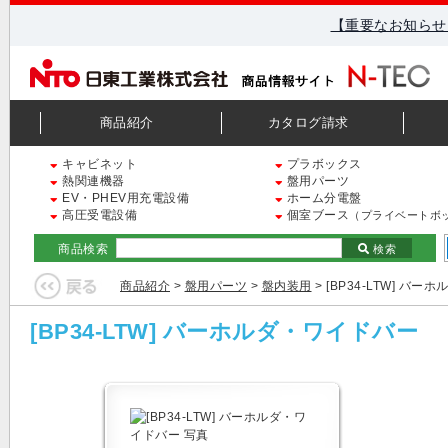
【重要なお知らせ
商品紹介
カタログ請求
キャビネット
プラボックス
熱関連機器
盤用パーツ
EV・PHEV用充電設備
ホーム分電盤
高圧受電設備
個室ブース
（プライベートボ
商品検索
検索
商品紹介
>
盤用パーツ
>
盤内装用
> [BP34-LTW] バ
[BP34-LTW] バーホルダ・ワイドバー