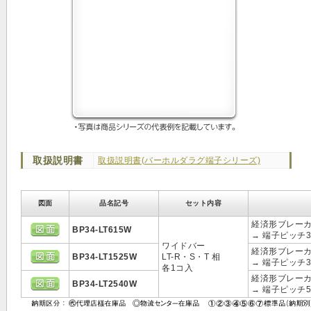
取扱説明書
取扱説明書(バーホルダラグ端子シリーズ)
図面
品名記号
セット内容
経済形ブレーカ(
BP34-LT615W
→ 端子ピッチ
ワイドバー
経済形ブレーカ(
BP34-LT1525W
LT-R・S・T 相
→ 端子ピッチ
各1コ入
経済形ブレーカ(
BP34-LT2540W
→ 端子ピッチ