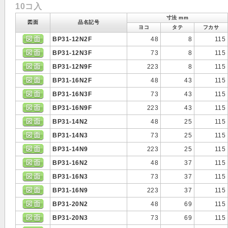
10コ入
寸法 mm
図面
品名記号
ヨコ
タテ
フカサ
BP31-12N2F
48
8
115
BP31-12N3F
73
8
115
BP31-12N9F
223
8
115
BP31-16N2F
48
43
115
BP31-16N3F
73
43
115
BP31-16N9F
223
43
115
BP31-14N2
48
25
115
BP31-14N3
73
25
115
BP31-14N9
223
25
115
BP31-16N2
48
37
115
BP31-16N3
73
37
115
BP31-16N9
223
37
115
BP31-20N2
48
69
115
BP31-20N3
73
69
115