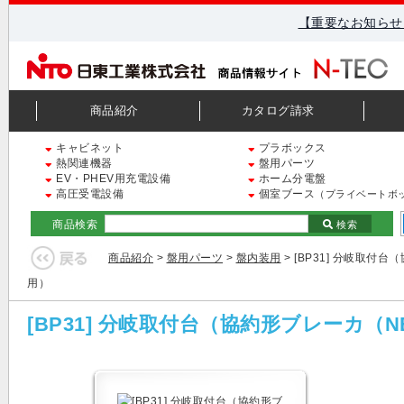
【重要なお知らせ
商品紹介
カタログ請求
キャビネット
プラボックス
熱関連機器
盤用パーツ
EV・PHEV用充電設備
ホーム分電盤
高圧受電設備
個室ブース
（プライベートボ
商品検索
検索
商品紹介
>
盤用パーツ
>
盤内装用
> [BP31] 分岐取付
用）
[BP31] 分岐取付台（協約形ブレーカ（