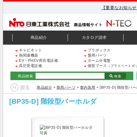
【重要なお知らせ
商品紹介
カタログ請求
キャビネット
プラボックス
熱関連機器
盤用パーツ
EV・PHEV用充電設備
ホーム分電盤
高圧受電設備
個室ブース
（プライベートボ
商品検索
検索
商品紹介
>
盤用パーツ
>
盤内装用
> [BP35-D] 階段型バ
[BP35-D] 階段型バーホルダ