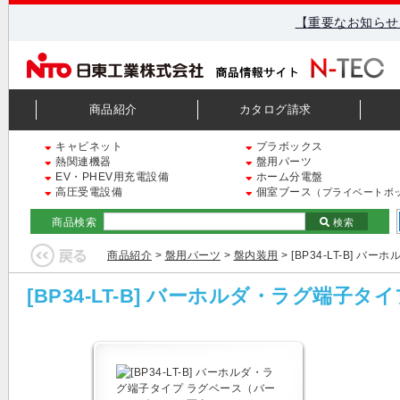
【重要なお知らせ
商品紹介
カタログ請求
キャビネット
プラボックス
熱関連機器
盤用パーツ
EV・PHEV用充電設備
ホーム分電盤
高圧受電設備
個室ブース
（プライベートボ
商品検索
検索
商品紹介
>
盤用パーツ
>
盤内装用
> [BP34-LT-B]
[BP34-LT-B] バーホルダ・ラグ端