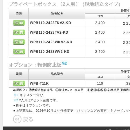
プライベートボックス 〔2人用〕（現地組立タイプ）
外形寸
図面
品名記号
ヨコ
WPB110-2423TKV2-KD
2,400
2,2
WPB110-2423TV2-KD
2,400
2,2
WPB110-2423WKV2-KD
2,400
2,2
WPB110-2423WV2-KD
2,400
2,2
※2
オプション：転倒防止板
外形寸
図面
品名記号
ヨコ
タ
WPB-T11K
110
33
※1
.キャスター含む
※2
.2人用は2セット必要です。
■椅子はオプションです。
■上記商品は、2024年10月より仕様変更（パッキンなどの変更）をさせてい