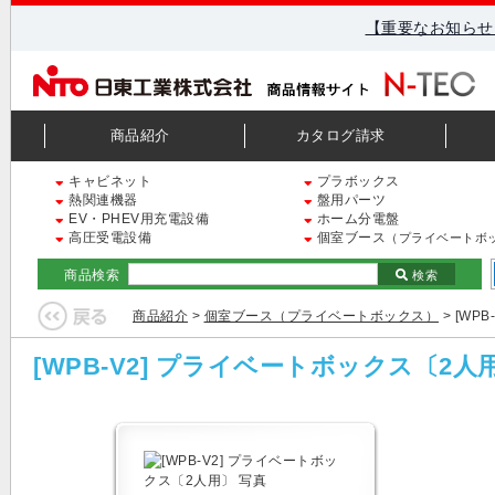
【重要なお知らせ
商品紹介
カタログ請求
キャビネット
プラボックス
熱関連機器
盤用パーツ
EV・PHEV用充電設備
ホーム分電盤
高圧受電設備
個室ブース
（プライベートボ
商品検索
検索
商品紹介
>
個室ブース（プライベートボックス）
> [WP
[WPB-V2] プライベートボックス〔2人