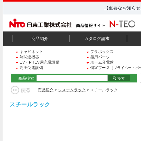
【重要なお知らせ
商品紹介
カタログ請求
キャビネット
プラボックス
熱関連機器
盤用パーツ
EV・PHEV用充電設備
ホーム分電盤
高圧受電設備
個室ブース
（プライベートボ
商品検索
検索
商品紹介
>
システムラック
> スチールラック
スチールラック