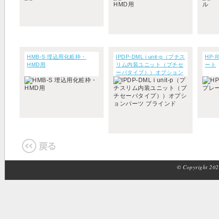
HMB-S 埋込用化粧枠・
IPDP-DML i unit-p（プチス
HP-
HMD用
リム内装ユニット（プチセ
ート
ーバタイプ））オプション
パーツ ブラインド
© Copyright 2