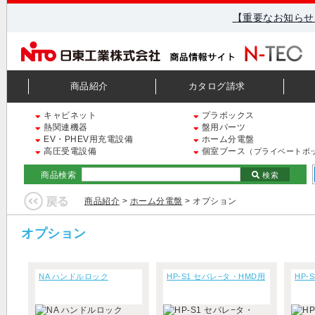
【重要なお知らせ
商品紹介
カタログ請求
キャビネット
プラボックス
熱関連機器
盤用パーツ
EV・PHEV用充電設備
ホーム分電盤
高圧受電設備
個室ブース
（プライベートボ
商品検索
検索
商品紹介
>
ホーム分電盤
> オプション
オプション
NA ハンドルロック
HP-S1 セパレ−タ・HMD用
HP-