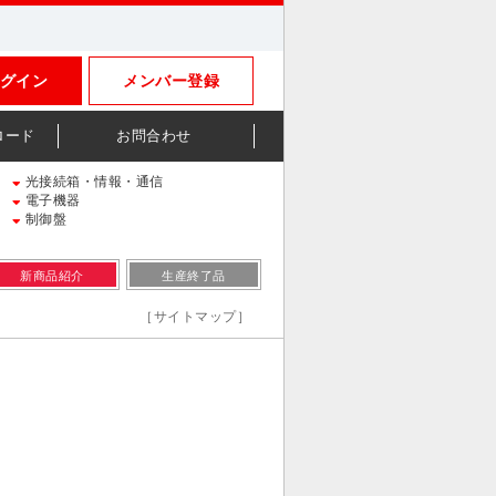
グイン
メンバー登録
ロード
お問合わせ
光接続箱・情報・通信
電子機器
制御盤
新商品紹介
生産終了品
［サイトマップ］