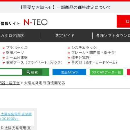
【重要なお知らせ】一部商品の価格改定について
ロ
カタログ請求
選定ガイド
各種ソフトダウン
プラボックス
システムラック
盤用パーツ
ブレーカ・開閉器・端子台
ホーム分電盤
標準分電盤
個室ブース
その他
（プライベートボックス）
（絵本・カードゲーム）
検索
製品NEWS
3D CADデータ一覧
閉器・端子台
> 太陽光発電用 直流開閉器
D 太陽光発電用 直流開
DC1000V）