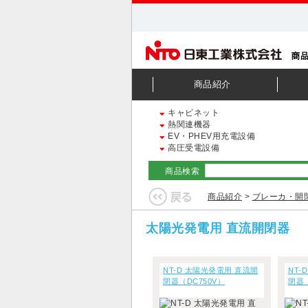
商品紹介
キャビネット
熱関連機器
EV・PHEV用充電設備
高圧受電設備
商品検索
商品紹介
>
ブレーカ・開
太陽光発電用 直流開閉器
NT-D 太陽光発電用 直流開
NT-
閉器（DC750V）
閉器（