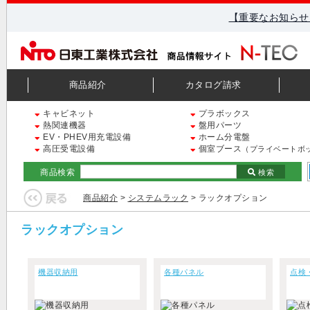
【重要なお知らせ
商品紹介
カタログ請求
キャビネット
プラボックス
熱関連機器
盤用パーツ
EV・PHEV用充電設備
ホーム分電盤
高圧受電設備
個室ブース
（プライベートボ
商品検索
検索
商品紹介
>
システムラック
> ラックオプション
ラックオプション
機器収納用
各種パネル
点検