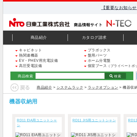
【重要なお知らせ
商品紹介
カタログ請求
キャビネット
プラボックス
熱関連機器
盤用パーツ
EV・PHEV用充電設備
ホーム分電盤
高圧受電設備
個室ブース
（プライベートボ
商品検索
検索
商品紹介
>
システムラック
>
ラックオプション
> 機器収
機器収納用
RD11 EIA用ユニットシャ
RD11 JIS用ユニットシャシ
RD1
シ