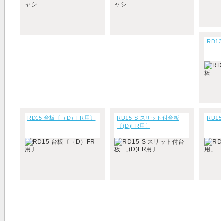
RD1
RD15 台板〔（D）FR用〕
RD15-S スリット付台板
RD1
〔(D)FR用〕