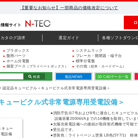
【重要なお知らせ】一部商品の価格改定について
ロ
カタログ請求
選定ガイド
各種ソフトダウン
プラボックス
システムラック
盤用パーツ
ブレーカ・開閉器・端子台
ホーム分電盤
標準分電盤
個室ブース
その他
（プライベートボックス）
（絵本・カードゲーム）
検索
製品NEWS
3D CADデータ一覧
> 認定品キュービクル＜キュービクル式非常電源専用受電設備＞
キュービクル式非常電源専用受電設備＞
●消防庁告示7号および8号に適合したキュービク
設備容量2000kVAまでの14機種を取得していま
●太陽光発電設備への接続が取得形式機種で可能で
●受注品です。
●塗装色：ライトベージュ塗装 LB色(5Y7/1) 粉