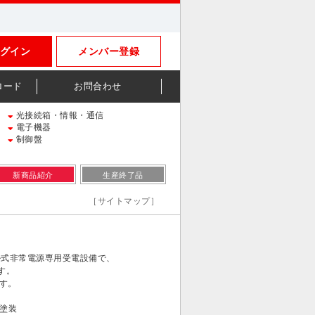
グイン
メンバー登録
ロード
お問合わせ
光接続箱・情報・通信
電子機器
制御盤
新商品紹介
生産終了品
［サイトマップ］
ル式非常電源専用受電設備で、
す。
す。
体塗装