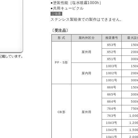
●塗装性能［塩水噴霧1000h］
●共用キュービクル
ご注意
ステンレス製箱体での製作はできません。
〔受注品〕
形 式
屋内外区分
推奨番号
最大設
653号
150
屋外用
652号
200
651号
300
PF・S形
1003号
150
屋内用
1002号
200
1001号
300
666号
150
665号
300
664号
500
764号
750
CB形
屋外用
763号
1,00
1043号
1,20
1042号
1,50
1041号
2,00