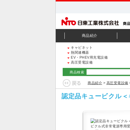
商品紹介
キャビネット
熱関連機器
EV・PHEV用充電設備
高圧受電設備
商品検索
商品紹介
>
高圧受電設備
認定品キュービクル＜