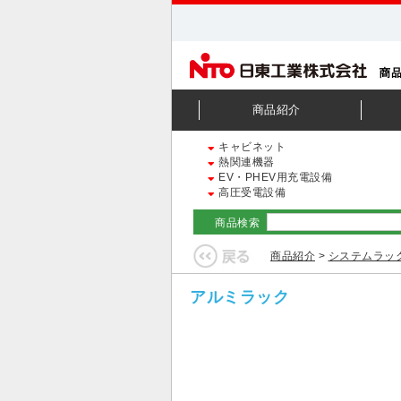
商品紹介
キャビネット
熱関連機器
EV・PHEV用充電設備
高圧受電設備
商品検索
商品紹介
>
システムラッ
アルミラック