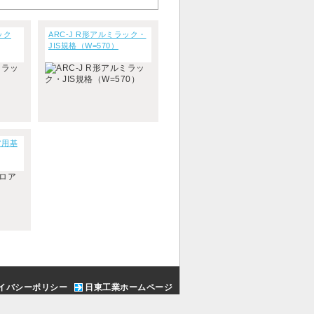
ック
ARC-J R形アルミラック・
JIS規格（W=570）
ア用基
イバシーポリシー
日東工業ホームページ