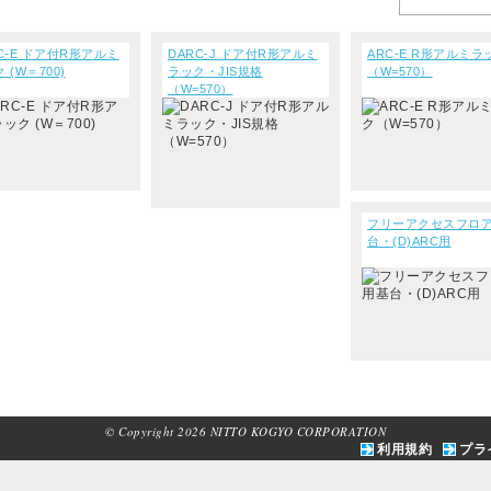
C-E ドア付R形アルミ
DARC-J ドア付R形アルミ
ARC-E R形アルミラ
 (W＝700)
ラック・JIS規格
（W=570）
（W=570）
フリーアクセスフロ
台・(D)ARC用
© Copyright 2026 NITTO KOGYO CORPORATION
利用規約
プラ