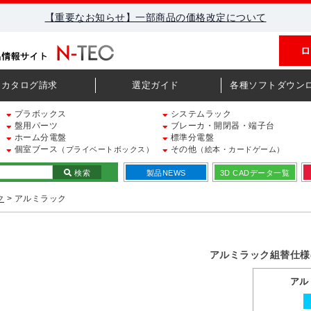
【重要なお知らせ】一部商品の価格改定について
ロ
カタログ請求
選定ガイド
各種ソフトダウン
プラボックス
システムラック
盤用パーツ
ブレーカ・開閉器・端子台
ホーム分電盤
標準分電盤
個室ブース
その他
（プライベートボックス）
（絵本・カードゲーム）
検索
製品NEWS
3D CADデータ一覧
ク
> アルミラック
アルミラック組替仕様
アル