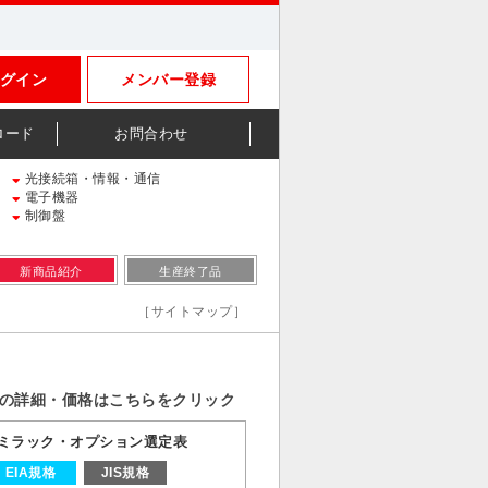
グイン
メンバー登録
ロード
お問合わせ
光接続箱・情報・通信
電子機器
制御盤
新商品紹介
生産終了品
［サイトマップ］
の詳細・価格はこちらをクリック
ミラック・オプション選定表
EIA規格
JIS規格