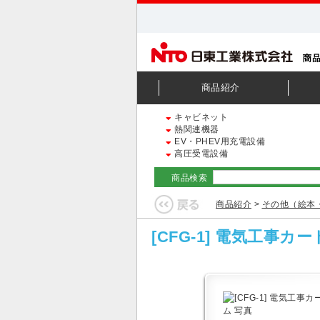
商品紹介
キャビネット
熱関連機器
EV・PHEV用充電設備
高圧受電設備
商品検索
商品紹介
>
その他（絵本
[CFG-1] 電気工事カ