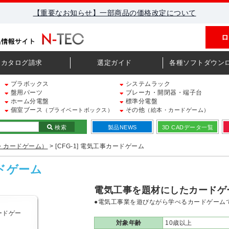
【重要なお知らせ】一部商品の価格改定について
ロ
カタログ請求
選定ガイド
各種ソフトダウン
プラボックス
システムラック
盤用パーツ
ブレーカ・開閉器・端子台
ホーム分電盤
標準分電盤
個室ブース
その他
（プライベートボックス）
（絵本・カードゲーム）
検索
製品NEWS
3D CADデータ一覧
・カードゲーム）
> [CFG-1] 電気工事カードゲーム
ードゲーム
電気工事を題材にしたカードゲ
●電気工事業を遊びながら学べるカードゲーム
対象年齢
10歳以上