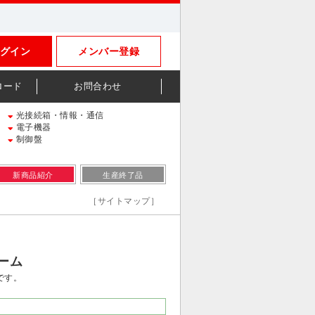
グイン
メンバー登録
ロード
お問合わせ
光接続箱・情報・通信
電子機器
制御盤
新商品紹介
生産終了品
［サイトマップ］
ーム
です。