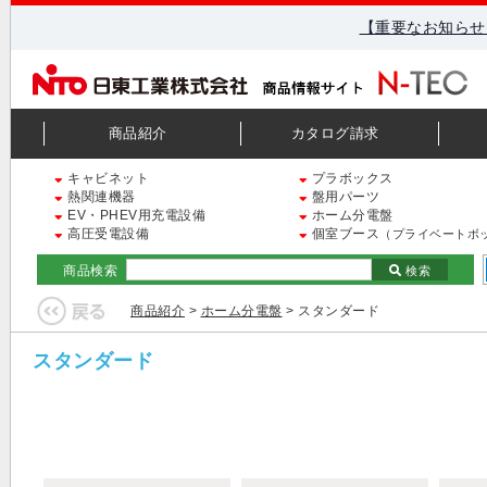
【重要なお知らせ
商品紹介
カタログ請求
キャビネット
プラボックス
熱関連機器
盤用パーツ
EV・PHEV用充電設備
ホーム分電盤
高圧受電設備
個室ブース
（プライベートボ
商品検索
検索
商品紹介
>
ホーム分電盤
> スタンダード
スタンダード