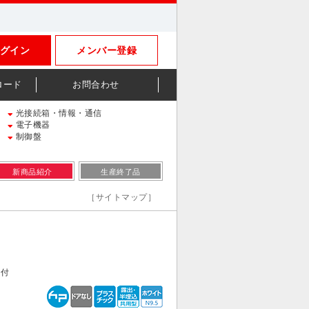
グイン
メンバー登録
ロード
お問合わせ
光接続箱・情報・通信
電子機器
制御盤
新商品紹介
生産終了品
［サイトマップ］
カ付