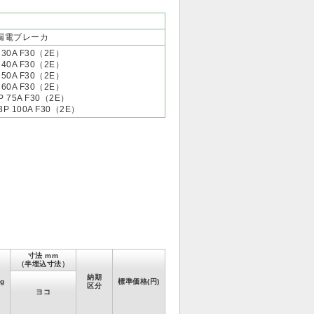
漏電ブレーカ
 30A F30（2E）
 40A F30（2E）
 50A F30（2E）
 60A F30（2E）
P 75A F30（2E）
3P 100A F30（2E）
寸法 mm
（半埋込寸法）
納期
g
標準価格(円)
区分
ヨコ