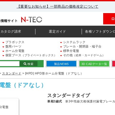
【重要なお知らせ】一部商品の価格改定について
ロ
カタログ請求
選定ガイド
各種ソフトダウン
プラボックス
システムラック
盤用パーツ
ブレーカ・開閉器・端子台
ホーム分電盤
標準分電盤
個室ブース
その他
（プライベートボックス）
（絵本・カードゲーム）
検索
製品NEWS
3D CADデータ一覧
>
スタンダード
> [HPD] HPD形ホーム分電盤（ドアなし）
ム分電盤（ドアなし）
スタンダードタイプ
単相3線式
単3中性線欠相保護付漏電ブレー