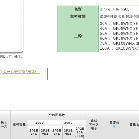
色彩
ホワイト色(N9.5)
主幹種類
単3中性線欠相保護付
30A ： GK58WNX 3P
40A ： GK58WNX 3P
50A ： GK58WNX 3P
主幹
60A ： GK68WNX 3P
75A ： GK108WNX 3
100A ： GK108WNX 
(ホーム分電盤(HCD・
分岐回路数
速結
路数＋
100V
200V
盤定格
主幹容量
アース
質量 k
ペース
※
端子
2P2E
2P1E
2P2E
2P2E
2P2E
20A
20A
20A
20A
30A
(ELB)