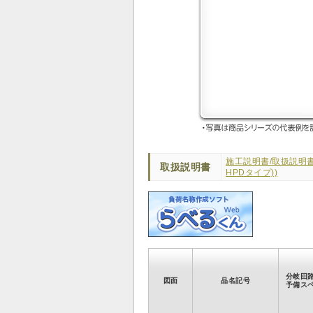
施工説明書/取扱説明書
取扱説明書
HPDタイプ))
分岐回
図面
品名記号
予備ス