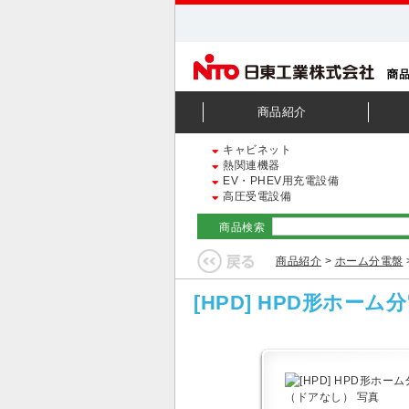
商品紹介
キャビネット
熱関連機器
EV・PHEV用充電設備
高圧受電設備
商品検索
商品紹介
>
ホーム分電盤
[HPD] HPD形ホー