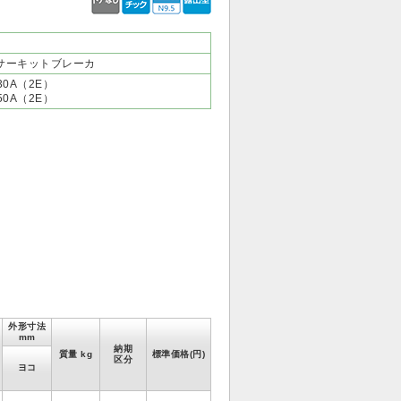
サーキットブレーカ
 30A（2E）
 50A（2E）
外形寸法
mm
納期
質量 kg
標準価格(円)
区分
ヨコ