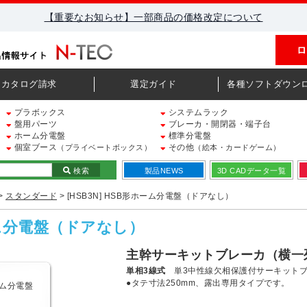
【重要なお知らせ】一部商品の価格改定について
ロ
カタログ請求
選定ガイド
各種ソフトダウン
プラボックス
システムラック
盤用パーツ
ブレーカ・開閉器・端子台
ホーム分電盤
標準分電盤
個室ブース
その他
（プライベートボックス）
（絵本・カードゲーム）
検索
製品NEWS
3D CADデータ一覧
>
スタンダード
> [HSB3N] HSB形ホーム分電盤（ドアなし）
ホーム分電盤（ドアなし）
主幹サーキットブレーカ（横一
単相3線式
単3中性線欠相保護付サーキットブ
●タテ寸法250mm、露出専用タイプです。