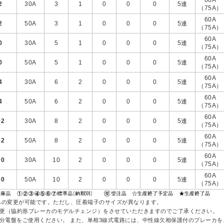
60A
2
30A
3
1
0
0
0
5連
（75A）
60A
2
50A
3
1
0
0
0
5連
（75A）
60A
0
30A
5
1
0
0
0
5連
（75A）
60A
0
50A
5
1
0
0
0
5連
（75A）
60A
4
30A
6
2
0
0
0
5連
（75A）
60A
4
50A
6
2
0
0
0
5連
（75A）
60A
+
2
30A
8
2
0
0
0
5連
（75A）
60A
+
2
50A
8
2
0
0
0
5連
（75A）
60A
+
0
30A
10
2
0
0
0
5連
（75A）
60A
+
0
50A
10
2
0
0
0
5連
（75A）
5Aへの変更が可能です。ただし、圧着端子のサイズが異なります。
様変更（協約形ブレーカのモデルチェンジ）をさせていただきますのでご了承ください。
電盤をご使用ください。 また、単相3線式電路には、中性線欠相保護付のブレーカをこ