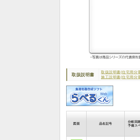
取扱説明書(住宅用分電
取扱説明書
施工説明書(住宅用分電
分岐回
図面
品名記号
予備ス