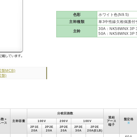
色彩
ホワイト色(N9.5)
主幹種類
単3中性線欠相保護付
30A：NK58WNX 3P
主幹
50A：NK58WNX 3P
盤MCB)
盤)
分岐回路数
速結
路数＋
盤定格
主幹容量
100V
200V
100V
アース
ペース
※
端子
2P1E
2P2E
2P2E
2P2E
2P2E
20A
20A
20A
30A
20A(ELB)