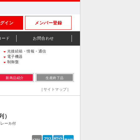
グイン
メンバー登録
ロード
お問合わせ
光接続箱・情報・通信
電子機器
制御盤
新商品紹介
生産終了品
［サイトマップ］
列）
レーカ付