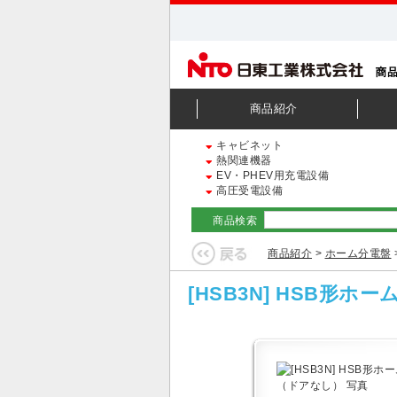
商品紹介
キャビネット
熱関連機器
EV・PHEV用充電設備
高圧受電設備
商品検索
商品紹介
>
ホーム分電盤
[HSB3N] HSB形