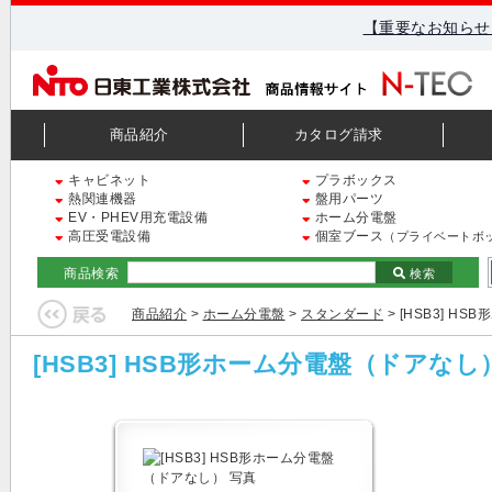
【重要なお知らせ
商品紹介
カタログ請求
キャビネット
プラボックス
熱関連機器
盤用パーツ
EV・PHEV用充電設備
ホーム分電盤
高圧受電設備
個室ブース
（プライベートボ
商品検索
検索
商品紹介
>
ホーム分電盤
>
スタンダード
> [HSB3] 
[HSB3] HSB形ホーム分電盤（ドアなし