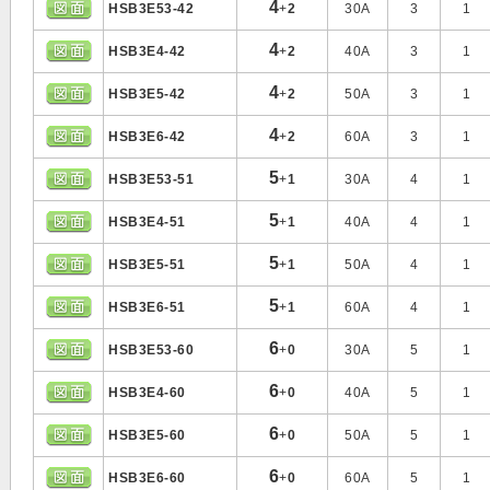
4
HSB3E53-42
+
2
30A
3
1
4
HSB3E4-42
+
2
40A
3
1
4
HSB3E5-42
+
2
50A
3
1
4
HSB3E6-42
+
2
60A
3
1
5
HSB3E53-51
+
1
30A
4
1
5
HSB3E4-51
+
1
40A
4
1
5
HSB3E5-51
+
1
50A
4
1
5
HSB3E6-51
+
1
60A
4
1
6
HSB3E53-60
+
0
30A
5
1
6
HSB3E4-60
+
0
40A
5
1
6
HSB3E5-60
+
0
50A
5
1
6
HSB3E6-60
+
0
60A
5
1