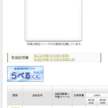
施工説明書(住宅用分電盤)
取扱説明書
取扱説明書(住宅用分電盤ELB)
分岐回路数＋
図面
品名記号
主幹容量
100V
予備スペース
2P1E
2P2E
20A
20A