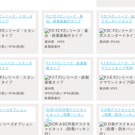
 FZシリーズ・スタンダ
FZ-TZ FZシリーズ・基
FZC FZシリーズ・
タイプ
台・鉄製基板付タイプ
スタンダードタイプ
屋内用 IP55
屋内用 IP3XD
片扉)／IP54(両扉)
鉄製基板付
FJシリーズ・スタンダ
FJ-T FJシリーズ・鉄製基
FJ-E FJシリーズ・
タイプ
板タイプ
マウントタイプ(EIA)
屋内用
屋内用 IP55
片扉)／IP54(両扉)
IP55(片扉)／IP54(両扉)
鉄製基板付
シリーズオプション
DCR-A DCR形デスクキャ
D D形デスクキャビ
ビネット（防塵パッキン
（防塵・防水パッキ
付）