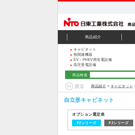
商品紹介
キャビネット
熱関連機器
EV・PHEV用充電設備
高圧受電設備
商品検索
商品紹介
>
キャビネット
自立形キャビネット
オプション選定表
FZシリーズ
FJシリーズ