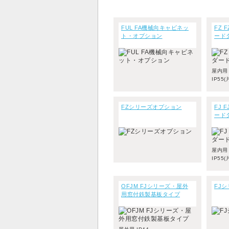
FUL FA機械向キャビネッ
FZ
ト・オプション
ード
屋内用
IP55(
FZシリーズオプション
FJ 
ード
屋内用
IP55(
OFJM FJシリーズ・屋外
FJ
用窓付鉄製基板タイプ