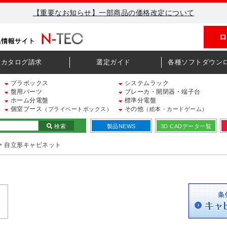
【重要なお知らせ】一部商品の価格改定について
ロ
カタログ請求
選定ガイド
各種ソフトダウン
プラボックス
システムラック
盤用パーツ
ブレーカ・開閉器・端子台
ホーム分電盤
標準分電盤
個室ブース
その他
（プライベートボックス）
（絵本・カードゲーム）
検索
製品NEWS
3D CADデータ一覧
> 自立形キャビネット