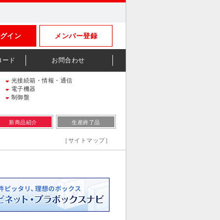
グイン
メンバー登録
ロード
お問合わせ
光接続箱・情報・通信
電子機器
制御盤
新商品紹介
生産終了品
［サイトマップ］