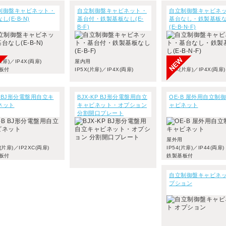
制御盤キャビネット・
自立制御盤キャビネット・
自立制御盤キャビネ
し(E-B-N)
基台付・鉄製基板なし(E-
基台なし・鉄製基板
B-F)
(E-B-N-F)
(片扉)／IP4X(両扉)
屋内用
屋内用
板付
IP5X(片扉)／IP4X(両扉)
IP5X(片扉)／IP4X(両扉)
B BJ形分電盤用自立キ
BJX-KP BJ形分電盤用自立
OE-B 屋外用自立制
ネット
キャビネット・オプション
ャビネット
分割開口プレート
屋外用
D(片扉)／IP2XC(両扉)
IP54(片扉)／IP44(両扉)
板付
鉄製基板付
自立制御盤キャビネッ
プション