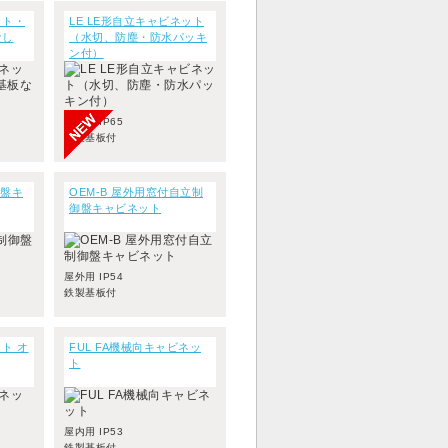
ット・
LE LE形自立キャビネット
なし
（水切、防塵・防水パッキ
ン付）
屋内用 IP65
鉄製基板付
御盤キ
OEM-B 屋外用窓付自立制
御盤キャビネット
屋外用 IP54
鉄製基板付
ト オ
FUL FA機械向キャビネッ
ト
屋内用 IP53
鉄製基板付