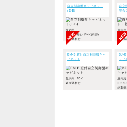
自立制御盤キャビネット
自立
(E-B)
基台な
屋内用
屋内用
IP5X(片扉)／IP4X(両扉)
IP5X
鉄製基板付
鉄製基
EM-B 窓付自立制御盤キャ
BJ-
ビネット
ャビ
屋内用 IP5X
屋内用
鉄製基板付
IP2X
鉄製基