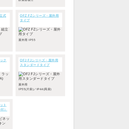
組立式
OFZ FZシリーズ・屋外用
タイプ
屋外用 IP55
ラック
OFJ FJシリーズ・屋外用
スタンダードタイプ
屋外用
IP55(片扉)／IP44(両扉)
ネット
ン付）