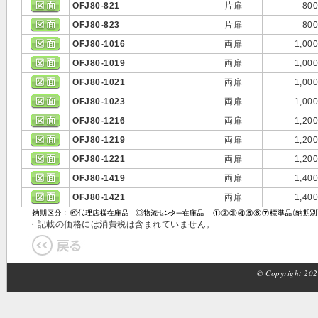
OFJ80-821
片扉
800
OFJ80-823
片扉
800
OFJ80-1016
両扉
1,000
OFJ80-1019
両扉
1,000
OFJ80-1021
両扉
1,000
OFJ80-1023
両扉
1,000
OFJ80-1216
両扉
1,200
OFJ80-1219
両扉
1,200
OFJ80-1221
両扉
1,200
OFJ80-1419
両扉
1,400
OFJ80-1421
両扉
1,400
・記載の価格には消費税は含まれていません。
© Copyright 2