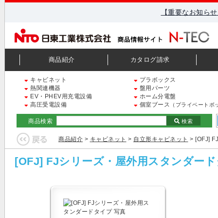
【重要なお知らせ
商品紹介
カタログ請求
キャビネット
プラボックス
熱関連機器
盤用パーツ
EV・PHEV用充電設備
ホーム分電盤
高圧受電設備
個室ブース
（プライベートボ
商品検索
検索
商品紹介
>
キャビネット
>
自立形キャビネット
> [OFJ
[OFJ] FJシリーズ・屋外用スタンダー