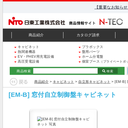
【重要なお知らせ
商品紹介
カタログ請求
キャビネット
プラボックス
熱関連機器
盤用パーツ
EV・PHEV用充電設備
ホーム分電盤
高圧受電設備
個室ブース
（プライベートボ
商品検索
検索
商品紹介
>
キャビネット
>
自立形キャビネット
> [EM-
[EM-B] 窓付自立制御盤キャビネット