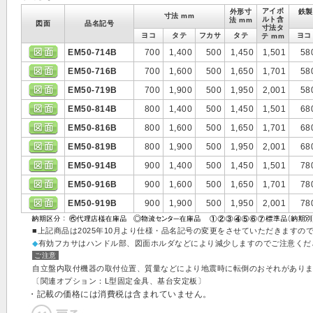
アイボ
外形寸
鉄製
寸法 mm
ルト含
法 mm
図面
品名記号
寸法タ
ヨコ
タテ
フカサ
タテ
ヨコ
テ mm
EM50-714B
700
1,400
500
1,450
1,501
58
EM50-716B
700
1,600
500
1,650
1,701
58
EM50-719B
700
1,900
500
1,950
2,001
58
EM50-814B
800
1,400
500
1,450
1,501
68
EM50-816B
800
1,600
500
1,650
1,701
68
EM50-819B
800
1,900
500
1,950
2,001
68
EM50-914B
900
1,400
500
1,450
1,501
78
EM50-916B
900
1,600
500
1,650
1,701
78
EM50-919B
900
1,900
500
1,950
2,001
78
■上記商品は2025年10月より仕様・品名記号の変更をさせていただきますの
◆
有効フカサはハンドル部、図面ホルダなどにより減少しますのでご注意くだ
ご注意
自立盤内取付機器の取付位置、質量などにより地震時に転倒のおそれがあり
〔関連オプション：L型固定金具、基台安定板〕
・記載の価格には消費税は含まれていません。