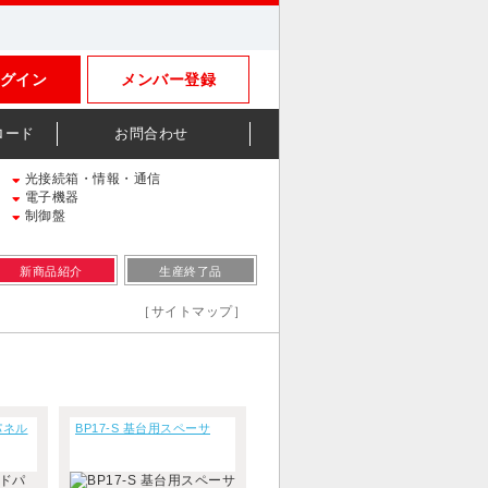
グイン
メンバー登録
ロード
お問合わせ
光接続箱・情報・通信
電子機器
制御盤
新商品紹介
生産終了品
［サイトマップ］
パネル
BP17-S 基台用スペーサ