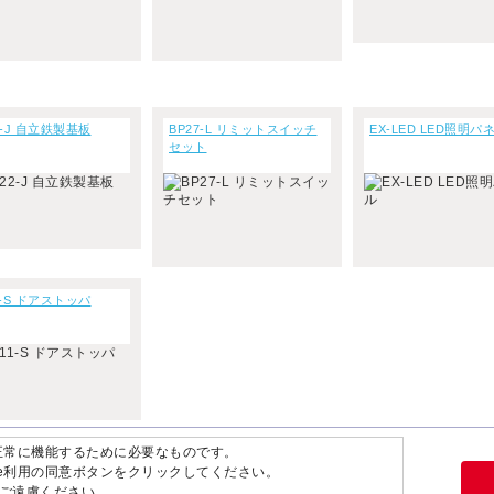
2-J 自立鉄製基板
BP27-L リミットスイッチ
EX-LED LED照明パ
セット
1-S ドアストッパ
が正常に機能するために必要なものです。
ie利用の同意ボタンをクリックしてください。
ご遠慮ください。