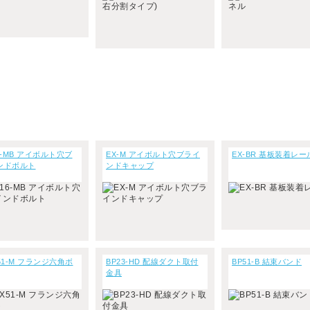
6-MB アイボルト穴ブ
EX-M アイボルト穴ブライ
EX-BR 基板装着レー
ンドボルト
ンドキャップ
51-M フランジ六角ボ
BP23-HD 配線ダクト取付
BP51-B 結束バンド
金具