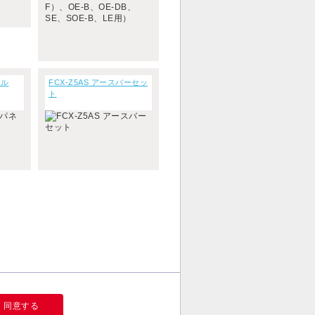
ネル
FCX-Z5AS アースバーセッ
ト
同意する