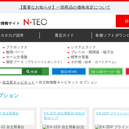
【重要なお知らせ】一部商品の価格改定について
ロ
カタログ請求
選定ガイド
各種ソフトダウン
プラボックス
システムラック
盤用パーツ
ブレーカ・開閉器・端子台
ホーム分電盤
標準分電盤
個室ブース
その他
（プライベートボックス）
（絵本・カードゲーム）
検索
製品NEWS
3D CADデータ一覧
>
自立形キャビネット
> 自立制御盤キャビネット オプション
プション
2Z 自立用基台
EX-2ZD 自立用基台(左右分
EX-ZDP ブラインド
割タイプ)