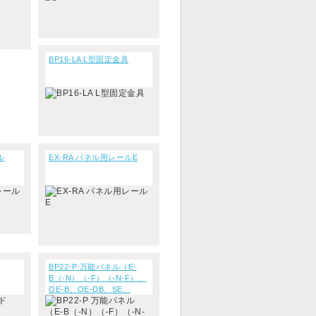
BP16-LA L型固定金具
ル
EX-RA パネル用レールE
BP22-P 万能パネル（E-
B（-N）（-F）（-N-F）、
OE-B、OE-DB、SE、
SOE-B、LE用）