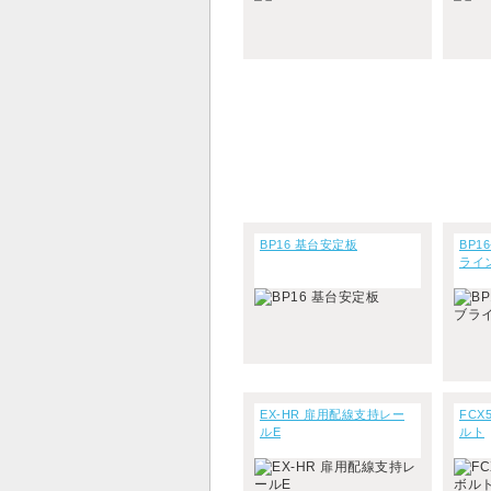
BP16 基台安定板
BP1
ライ
EX-HR 扉用配線支持レー
FCX
ルE
ルト