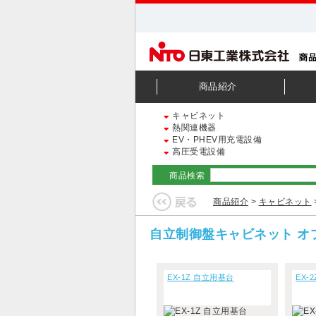
商品紹介
キャビネット
熱関連機器
EV・PHEV用充電設備
高圧受電設備
商品検索
商品紹介
>
キャビネット
自立制御盤キャビネット オ
EX-1Z 自立用基台
EX-