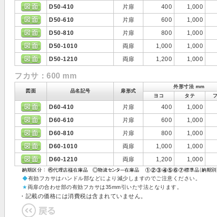
D50-410
片扉
400
1,000
D50-610
片扉
600
1,000
D50-810
片扉
800
1,000
D50-1010
両扉
1,000
1,000
D50-1210
両扉
1,200
1,000
フカサ：600 mm
外形寸法 mm
図面
品名記号
扉形式
ヨコ
タテ
D60-410
片扉
400
1,000
D60-610
片扉
600
1,000
D60-810
片扉
800
1,000
D60-1010
両扉
1,000
1,000
D60-1210
両扉
1,200
1,000
◆
有効フカサはハンドル部などにより減少しますのでご注意ください。
★
両扉の合わせ部の有効フカサは35mm引いた寸法となります。
・記載の価格には消費税は含まれていません。