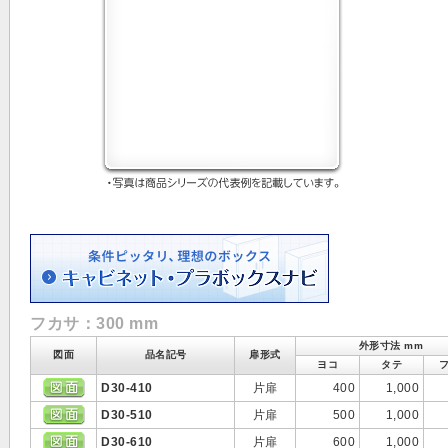
フカサ：300 mm
外形寸法 mm
図面
品名記号
扉形式
ヨコ
タテ
D30-410
片扉
400
1,000
D30-510
片扉
500
1,000
D30-610
片扉
600
1,000