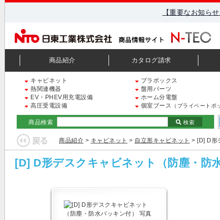
【重要なお知らせ
商品紹介
カタログ請求
キャビネット
プラボックス
熱関連機器
盤用パーツ
EV・PHEV用充電設備
ホーム分電盤
高圧受電設備
個室ブース
（プライベートボ
商品検索
検索
商品紹介
>
キャビネット
>
自立形キャビネット
> [D]
[D] D形デスクキャビネット（防塵・防