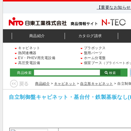
【重要なお知らせ
商品紹介
カタログ請求
キャビネット
プラボックス
熱関連機器
盤用パーツ
EV・PHEV用充電設備
ホーム分電盤
高圧受電設備
個室ブース
（プライベートボ
商品検索
検索
商品紹介
>
キャビネット
>
自立形キャビネット
> 自立制
自立制御盤キャビネット・基台付・鉄製基板なし(E-