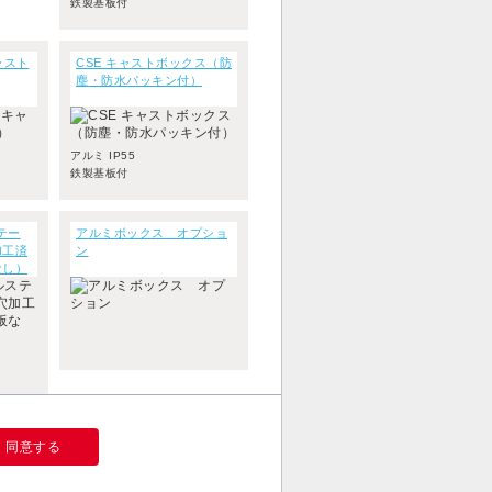
鉄製基板付
ャスト
CSE キャストボックス（防
塵・防水パッキン付）
アルミ IP55
鉄製基板付
テー
アルミボックス オプショ
加工済
ン
なし）
同意する