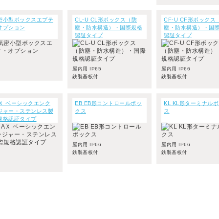
密小型ボックスエプテ
CL-U CL形ボックス（防
CF-U CF形ボックス
オプション
塵・防水構造）・国際規格
塵・防水構造）・国
認証タイプ
認証タイプ
屋内用 IP65
屋内用 IP66
鉄製基板付
鉄製基板付
AＸ ベーシックエンク
EB EB形コントロールボッ
KL KL形ターミナル
ジャー・ステンレス製
クス
ス
規格認証タイプ
屋内用 IP66
屋内用 IP66
鉄製基板付
鉄製基板付