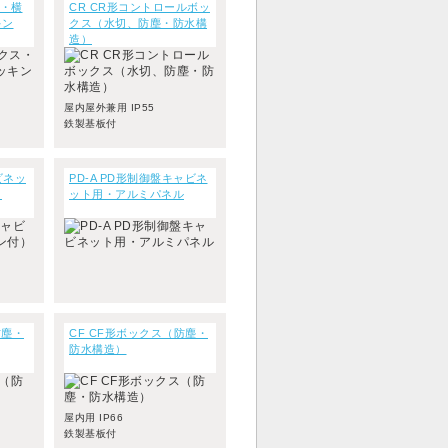
ス・横
CR CR形コントロールボッ
キン
クス（水切、防塵・防水構
造）
屋内屋外兼用 IP55
鉄製基板付
ビネッ
PD-A PD形制御盤キャビネ
）
ット用・アルミパネル
防塵・
CF CF形ボックス（防塵・
防水構造）
屋内用 IP66
鉄製基板付