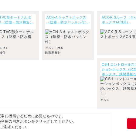
 TVC形ターミナルボ
ACN-A キャストボックス
ACX-R Sルーフ（キ
ス（防塵・防水構造）
（防塵・防水パッキン付）
ボックスACN用）
IP54
アルミ IP66
板付
鉄製基板付
CSH コントロールス
ションボックス（穴
ボックス、鉄製基板
アルミ
が正常に機能するために必要なものです。
ie利用の同意ボタンをクリックしてください。
ご遠慮ください。
© Copyright 2026 NITTO KOGYO CORPORATION