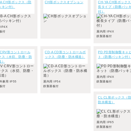
-A CH形ボックス（防
CH形ボックスオプション
CH-YA CH形ボック
ッキン付）
長タイプ（防塵パッ
付）
IP4X
板付
屋内用 IP4X
鉄製基板付
 CRV形コントロール
CD-A CD形コントロールボ
PD PD形制御盤キャ
クス（水切、防塵・防
ックス（防塵・防水構造）
ト（防塵パッキン付
造）
屋内用 IP4X
兼用 IP55
屋内用 IP54
鉄製基板付
板付
鉄製基板付
CL CL形ボックス（
防水構造）
屋内用 IP65
鉄製基板付