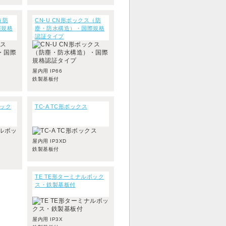
（防
CN-U CN形ボックス（防
際規格
塵・防水構造）・国際規格
認証タイプ
屋内用 IP66
鉄製基板付
ボック
TC-A TC形ボックス
屋内用 IP3XD
鉄製基板付
TE TE形ターミナルボック
ス・鉄製基板付
屋内用 IP3X