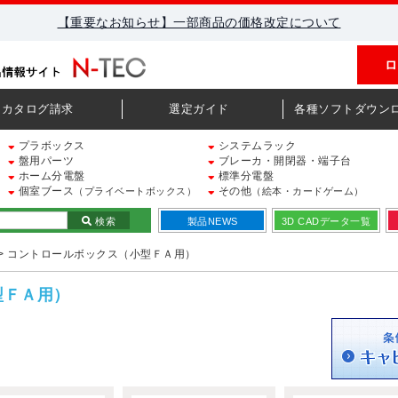
【重要なお知らせ】一部商品の価格改定について
ロ
カタログ請求
選定ガイド
各種ソフトダウン
プラボックス
システムラック
盤用パーツ
ブレーカ・開閉器・端子台
ホーム分電盤
標準分電盤
個室ブース
その他
（プライベートボックス）
（絵本・カードゲーム）
検索
製品NEWS
3D CADデータ一覧
> コントロールボックス（小型ＦＡ用）
型ＦＡ用）