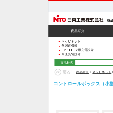
商品紹介
キャビネット
熱関連機器
EV・PHEV用充電設備
高圧受電設備
商品検索
商品紹介
>
キャビネット
コントロールボックス（小