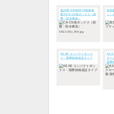
屋内用 IP66#RET#鉄製基
高気
板付CN CN形ボックス（防
ィ・
塵・防水構造）
CN12-33U_500.jpg
AE AE コンパクトボック
AX 
ス・国際規格認証タイプ
ロー
国際