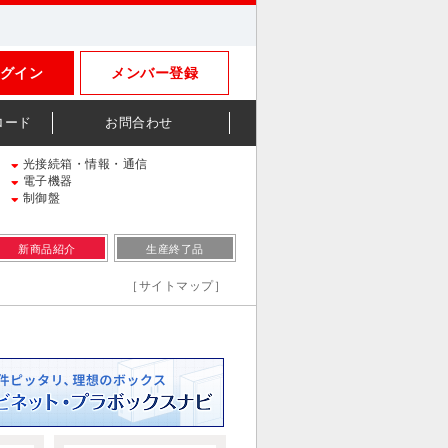
グイン
メンバー登録
ロード
お問合わせ
光接続箱・情報・通信
電子機器
制御盤
新商品紹介
生産終了品
［サイトマップ］