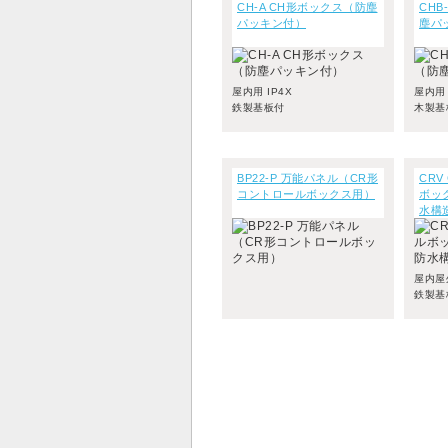
CH-A CH形ボックス（防塵
CHB
パッキン付）
塵パ
屋内用 IP4X
屋内用 
鉄製基板付
木製基
BP22-P 万能パネル（CR形
CRV
コントロールボックス用）
ボッ
水構
屋内屋外
鉄製基