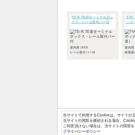
TE-R TE形ターミナルボッ
TVC
クス・レール取付バー付
ック
屋内用 IP3X
屋内用 
レール取付バー付
鉄製基
当サイトで利用するCookieは、サイト
当サイトの閲覧を継続される場合、Cook
ご同意頂けない場合は、当サイトの閲覧を
プライバシーポリシー