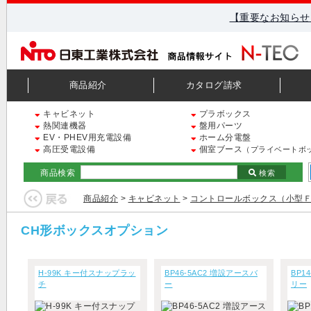
【重要なお知らせ
商品紹介
カタログ請求
キャビネット
プラボックス
熱関連機器
盤用パーツ
EV・PHEV用充電設備
ホーム分電盤
高圧受電設備
個室ブース
（プライベートボ
商品検索
検索
商品紹介
>
キャビネット
>
コントロールボックス（小型
CH形ボックスオプション
H-99K キー付スナップラッ
BP46-5AC2 増設アースバ
BP1
チ
ー
リー