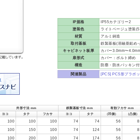
IP規格
IP55カテゴリー2
塗装色
ライトベージュ塗装(5Y
材質
アルミ鋳造
取付基板
鉄製基板(溶融亜鉛めっき
キャビネット板厚
カバー3.0mm〜4.0m
扉形式
カバー：ボルト締め
構造
防塵・防水パッキン付
関連製品
[PCS] PCS形プラボ
外形寸法 mm
鉄製基板寸法 mm
有効フカサ mm
ヨコ
タテ
フカサ
ヨコ
タテ
（凹側）
（凸側）
100
100
100
74
74
56
8
100
150
100
74
124
56
8
100
200
100
74
174
56
8