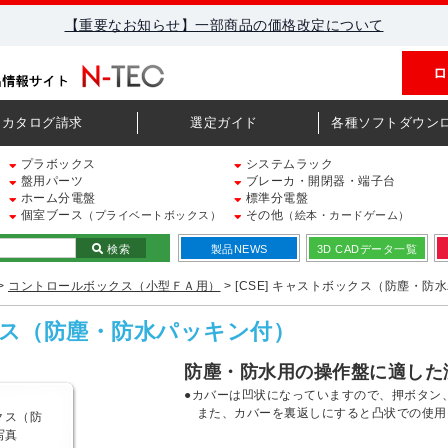
【重要なお知らせ】一部商品の価格改定について
ロ
カタログ請求
選定ガイド
各種ソフトダウン
プラボックス
システムラック
盤用パーツ
ブレーカ・開閉器・端子台
ホーム分電盤
標準分電盤
個室ブース
その他
（プライベートボックス）
（絵本・カードゲーム）
検索
製品NEWS
3D CADデータ一覧
>
コントロールボックス（小型ＦＡ用）
> [CSE] キャストボックス（防塵・防
ックス（防塵・防水パッキン付）
防塵・防水用の操作盤に適した
●カバーは凹状になっていますので、押ボタン
また、カバーを裏返しにすると凸状での使用