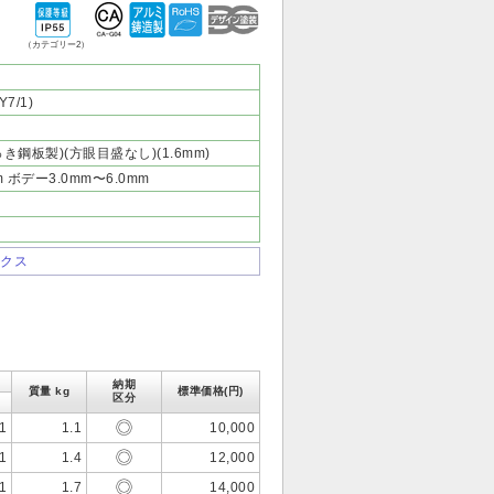
（カテゴリー2）
7/1)
鋼板製)(方眼目盛なし)(1.6mm)
m ボデー3.0mm〜6.0mm
ックス
納期
質量 kg
標準価格(円)
区分
1
1.1
10,000
1
1.4
12,000
1
1.7
14,000